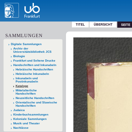
TITEL
ÜBERSICHT
SEITE
SAMMLUNGEN
Digitale Sammlungen
Archiv der
Universitätsbibliothek JCS
Biologie
Frankfurt und Seltene Drucke
Handschriften und Inkunabeln
Hebräische Handschriften
Hebräische Inkunabeln
Inkunabeln und
Postinkunabeln
Kataloge
Mittelalterliche
Handschriften
Neuzeitliche Handschriften
Orientalische und Slawische
Handschriften
Judaica
Kinderbuchsammlungen
Koloniale Sammlungen
Musik und Theater
Nachlässe