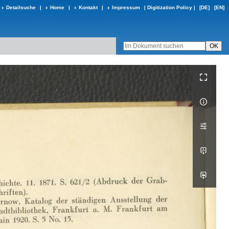
Detailsuche
|
Home
|
Kontakt
|
Impressum
|
Digitization Policy
|
[DE]
[EN]