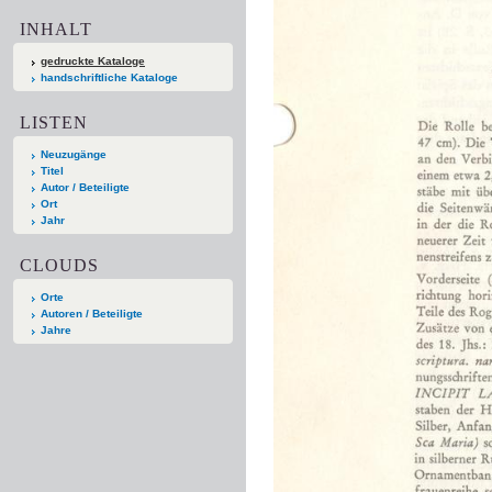
INHALT
gedruckte Kataloge
handschriftliche Kataloge
LISTEN
Neuzugänge
Titel
Autor / Beteiligte
Ort
Jahr
CLOUDS
Orte
Autoren / Beteiligte
Jahre