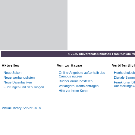
© 2026 Universitätsbibliothek Frankfurt am M
Aktuelles
Von zu Hause
Veröffentli
Neue Seiten
Online-Angebote außerhalb des
Hochschulpubl
Campus nutzen
Neuerwerbungslisten
Digitale Samm
Bücher online bestellen
Neue Datenbanken
Frankfurter Bi
Verlängern, Konto abfragen
Ausstellungsk
Führungen und Schulungen
Hilfe zu Ihrem Konto
Visual Library Server 2018