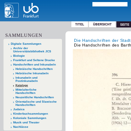
TITEL
ÜBERSICHT
SEITE
SAMMLUNGEN
Die Handschriften der Stadt
Digitale Sammlungen
Die Handschriften des Barth
Archiv der
Universitätsbibliothek JCS
Biologie
Frankfurt und Seltene Drucke
Handschriften und Inkunabeln
Hebräische Handschriften
Hebräische Inkunabeln
Inkunabeln und
Postinkunabeln
Kataloge
Mittelalterliche
Handschriften
Neuzeitliche Handschriften
Orientalische und Slawische
Handschriften
Judaica
Kinderbuchsammlungen
Koloniale Sammlungen
Musik und Theater
Nachlässe