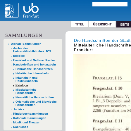
TITEL
ÜBERSICHT
SEITE
SAMMLUNGEN
Die Handschriften der Stadt
Digitale Sammlungen
Mittelalterliche Handschrift
Archiv der
Frankfurt...
Universitätsbibliothek JCS
Biologie
Frankfurt und Seltene Drucke
Handschriften und Inkunabeln
Hebräische Handschriften
Hebräische Inkunabeln
Inkunabeln und
Postinkunabeln
Kataloge
Mittelalterliche
Handschriften
Neuzeitliche Handschriften
Orientalische und Slawische
Handschriften
Judaica
Kinderbuchsammlungen
Koloniale Sammlungen
Musik und Theater
Nachlässe