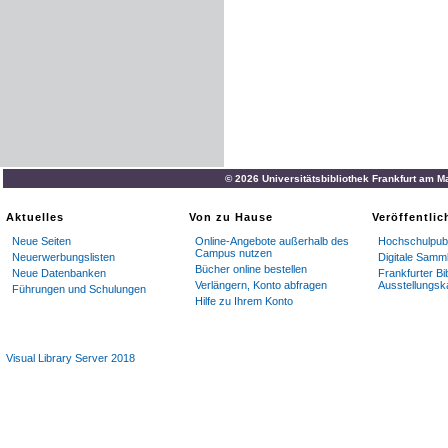
© 2026 Universitätsbibliothek Frankfurt am M
Aktuelles
Von zu Hause
Veröffentli
Neue Seiten
Online-Angebote außerhalb des
Hochschulpubl
Campus nutzen
Neuerwerbungslisten
Digitale Samm
Bücher online bestellen
Neue Datenbanken
Frankfurter Bi
Verlängern, Konto abfragen
Ausstellungsk
Führungen und Schulungen
Hilfe zu Ihrem Konto
Visual Library Server 2018