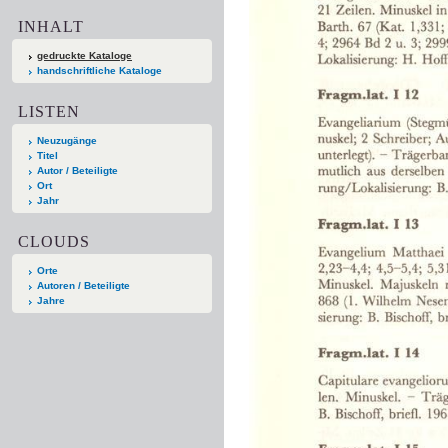
INHALT
gedruckte Kataloge
handschriftliche Kataloge
LISTEN
Neuzugänge
Titel
Autor / Beteiligte
Ort
Jahr
CLOUDS
Orte
Autoren / Beteiligte
Jahre