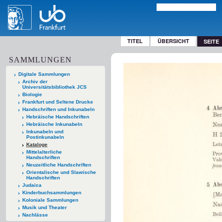
TITEL
ÜBERSICHT
SEITE
SAMMLUNGEN
Digitale Sammlungen
Archiv der
Universitätsbibliothek JCS
Biologie
Frankfurt und Seltene Drucke
Handschriften und Inkunabeln
Hebräische Handschriften
Hebräische Inkunabeln
Inkunabeln und
Postinkunabeln
Kataloge
Mittelalterliche
Handschriften
Neuzeitliche Handschriften
Orientalische und Slawische
Handschriften
Judaica
Kinderbuchsammlungen
Koloniale Sammlungen
Musik und Theater
Nachlässe