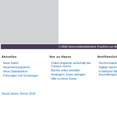
© 2026 Universitätsbibliothek Frankfurt am M
Aktuelles
Von zu Hause
Veröffentli
Neue Seiten
Online-Angebote außerhalb des
Hochschulpubl
Campus nutzen
Neuerwerbungslisten
Digitale Samm
Bücher online bestellen
Neue Datenbanken
Frankfurter Bi
Verlängern, Konto abfragen
Ausstellungsk
Führungen und Schulungen
Hilfe zu Ihrem Konto
Visual Library Server 2018