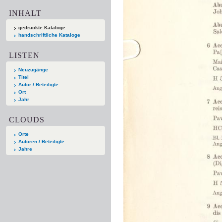
INHALT
gedruckte Kataloge
handschriftliche Kataloge
LISTEN
Neuzugänge
Titel
Autor / Beteiligte
Ort
Jahr
CLOUDS
Orte
Autoren / Beteiligte
Jahre