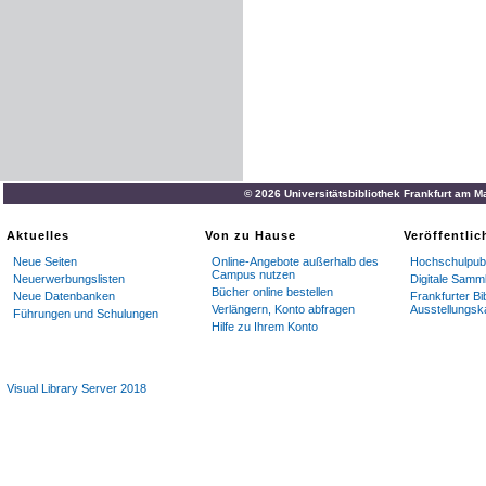
© 2026 Universitätsbibliothek Frankfurt am M
Aktuelles
Von zu Hause
Veröffentli
Neue Seiten
Online-Angebote außerhalb des
Hochschulpubl
Campus nutzen
Neuerwerbungslisten
Digitale Samm
Bücher online bestellen
Neue Datenbanken
Frankfurter Bi
Verlängern, Konto abfragen
Ausstellungsk
Führungen und Schulungen
Hilfe zu Ihrem Konto
Visual Library Server 2018