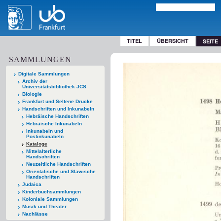
TITEL
ÜBERSICHT
SEITE
SAMMLUNGEN
Digitale Sammlungen
Archiv der
Universitätsbibliothek JCS
Biologie
Frankfurt und Seltene Drucke
Handschriften und Inkunabeln
Hebräische Handschriften
Hebräische Inkunabeln
Inkunabeln und
Postinkunabeln
Kataloge
Mittelalterliche
Handschriften
Neuzeitliche Handschriften
Orientalische und Slawische
Handschriften
Judaica
Kinderbuchsammlungen
Koloniale Sammlungen
Musik und Theater
Nachlässe