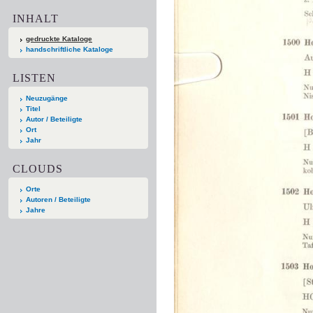
INHALT
gedruckte Kataloge
handschriftliche Kataloge
LISTEN
Neuzugänge
Titel
Autor / Beteiligte
Ort
Jahr
CLOUDS
Orte
Autoren / Beteiligte
Jahre