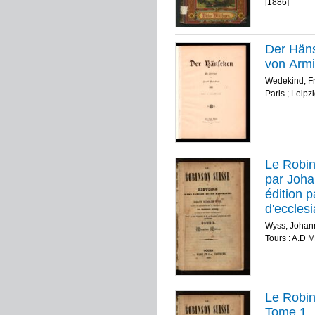
[1886]
Der Häns
von Arm
Wedekind, F
Paris ; Leip
Le Robin
par Joha
édition p
d'eccles
Wyss, Johan
Tours : A.D M
Le Robin
Tome 1