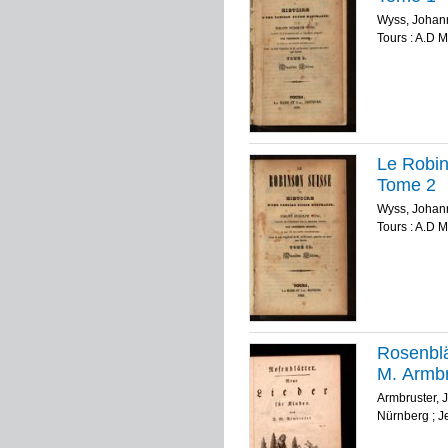
Wyss, Johan
Tours : A.D M
Le Robin
Tome 2
Wyss, Johan
Tours : A.D M
Rosenblä
M. Armbr
Armbruster, 
Nürnberg ; J