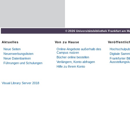
© 2026 Universitätsbibliothek Frankfurt am M
Aktuelles
Von zu Hause
Veröffentli
Neue Seiten
Online-Angebote außerhalb des
Hochschulpubl
Campus nutzen
Neuerwerbungslisten
Digitale Samm
Bücher online bestellen
Neue Datenbanken
Frankfurter Bi
Verlängern, Konto abfragen
Ausstellungsk
Führungen und Schulungen
Hilfe zu Ihrem Konto
Visual Library Server 2018