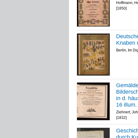
Hoffmann, He
[1850]
Deutsche
Knaben u
Berlin, Im D
Gemälde 
Bildersc
in d. hä
16 illum
... entha
Ziehnert, Jo
[1832]
Geschich
durch Ku