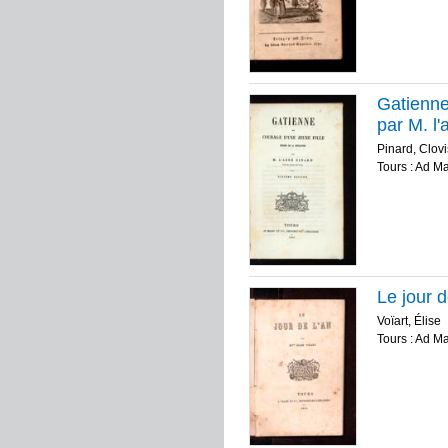
Gatienne 
par M. l
Pinard, Clovi
Tours : Ad M
Le jour d
Voïart, Élise
Tours : Ad M