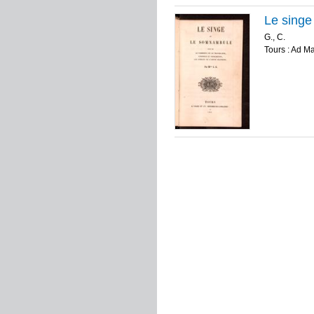
Le singe
G., C.
Tours : Ad M