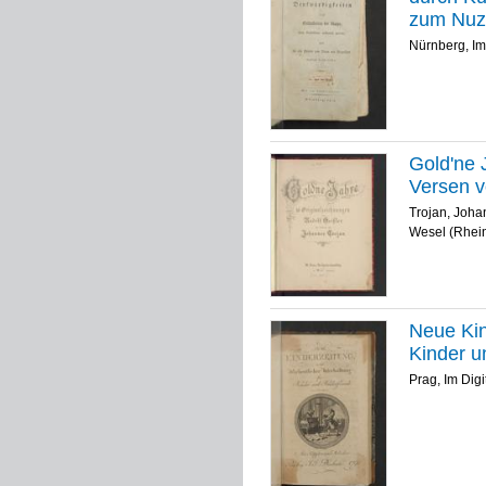
zum Nuze
Nürnberg, Im
Gold'ne 
Versen v
Trojan, Joh
Wesel (Rhein
Neue Kin
Kinder u
Prag, Im Dig