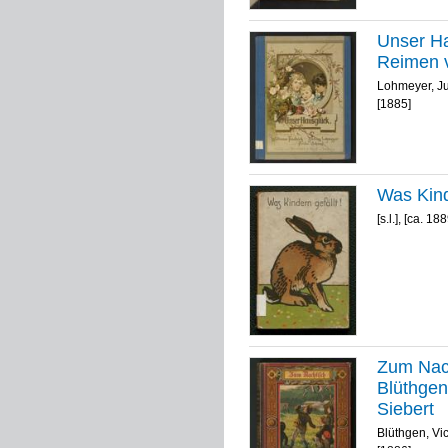
Unser Ha
Reimen v
Lohmeyer, Ju
[1885]
Was Kind
[s.l.], [ca. 18
Zum Nach
Blüthgen
Siebert
Blüthgen, Vic