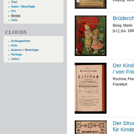
Titel
Autor / Beteiligte
Ort
Verlag
Brüderch
Jahr
Beeg, Marie
[s.l.], [ca. 18
CLOUDS
Schlagwörter
Orte
Autoren / Beteiligte
Verlage
Jahre
Der Kind
/ von Fr
Rochow, Frie
Frankfurt
Der Stru
für Kind