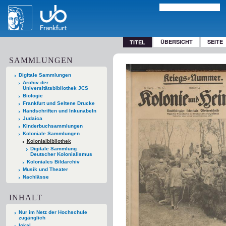
ÜBERSICHT
SEITE
TITEL
SAMMLUNGEN
Digitale Sammlungen
Archiv der
Universitätsbibliothek JCS
Biologie
Frankfurt und Seltene Drucke
Handschriften und Inkunabeln
Judaica
Kinderbuchsammlungen
Koloniale Sammlungen
Kolonialbibliothek
Digitale Sammlung
Deutscher Kolonialismus
Koloniales Bildarchiv
Musik und Theater
Nachlässe
INHALT
Nur im Netz der Hochschule
zugänglich
lokal