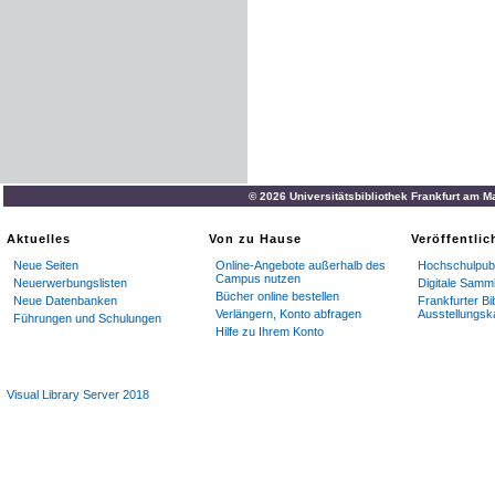
© 2026 Universitätsbibliothek Frankfurt am M
Aktuelles
Von zu Hause
Veröffentli
Neue Seiten
Online-Angebote außerhalb des
Hochschulpubl
Campus nutzen
Neuerwerbungslisten
Digitale Samm
Bücher online bestellen
Neue Datenbanken
Frankfurter Bi
Verlängern, Konto abfragen
Ausstellungsk
Führungen und Schulungen
Hilfe zu Ihrem Konto
Visual Library Server 2018