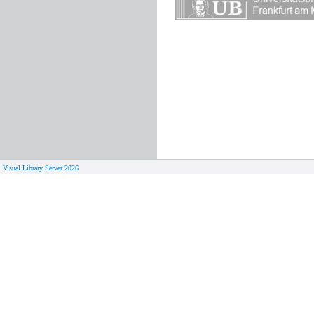
Visual Library Server 2026
© 
Aktuelles
Von zu 
Neue Seiten
Online-A
Campus 
Neuerwerbungslisten