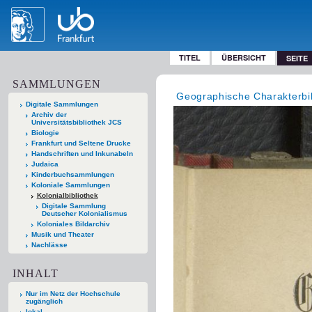
TITEL
ÜBERSICHT
SEITE
SAMMLUNGEN
Geographische Charakterbi
Digitale Sammlungen
Archiv der
Universitätsbibliothek JCS
Biologie
Frankfurt und Seltene Drucke
Handschriften und Inkunabeln
Judaica
Kinderbuchsammlungen
Koloniale Sammlungen
Kolonialbibliothek
Digitale Sammlung
Deutscher Kolonialismus
Koloniales Bildarchiv
Musik und Theater
Nachlässe
INHALT
Nur im Netz der Hochschule
zugänglich
lokal