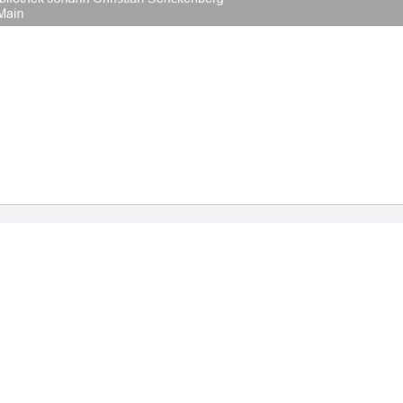
2026 Universitätsbibliothek Frankfurt am Main
|
Rechtliche Hinweise
|
Datenschutz
|
Impres
Hause
Veröffentlichungen
Bibliographien
ngebote außerhalb des
Hochschulpublikationen
Bibliographie der deutsch
nutzen
Sprach- und Literatur- wi
Digitale Sammlungen