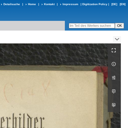
Detailsuche
|
Home
|
Kontakt
|
Impressum
|
Digitization Policy
|
[DE]
[EN]