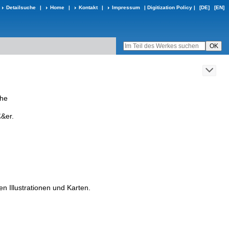
Detailsuche
|
Home
|
Kontakt
|
Impressum
|
Digitization Policy
|
[DE]
[EN]
che
£
&
er
.
en
Illustrationen
und
Karten
.