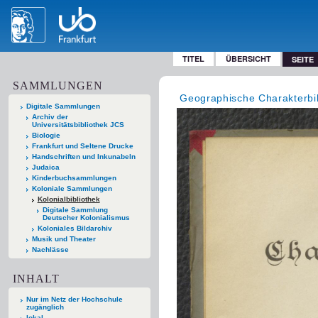
TITEL
ÜBERSICHT
SEITE
SAMMLUNGEN
Geographische Charakterbi
Digitale Sammlungen
Archiv der
Universitätsbibliothek JCS
Biologie
Frankfurt und Seltene Drucke
Handschriften und Inkunabeln
Judaica
Kinderbuchsammlungen
Koloniale Sammlungen
Kolonialbibliothek
Digitale Sammlung
Deutscher Kolonialismus
Koloniales Bildarchiv
Musik und Theater
Nachlässe
INHALT
Nur im Netz der Hochschule
zugänglich
lokal