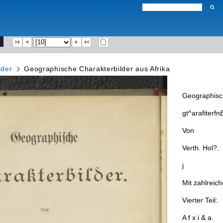
lder
Geographische Charakterbilder aus Afrika
Geographis
gt
^
arafiterfn
Von
Verth
.
Hol
?
.
j
Mit
zahlreich
Vierter
Teil
:
A
f
x
i
&
a
.