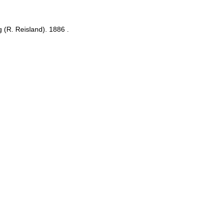
g
(
R
.
Reisland
)
.
1886
.