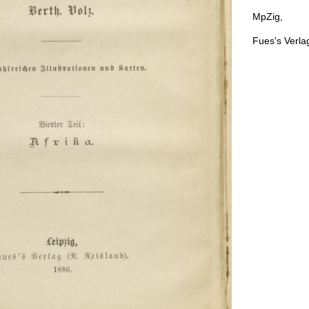
MpZig
,
Fues
'
s
Verla