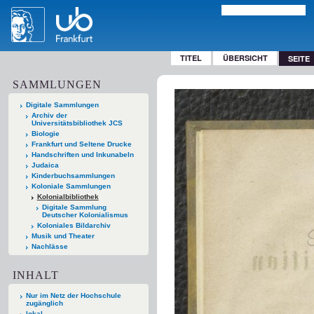
TITEL
ÜBERSICHT
SEITE
SAMMLUNGEN
Digitale Sammlungen
Archiv der
Universitätsbibliothek JCS
Biologie
Frankfurt und Seltene Drucke
Handschriften und Inkunabeln
Judaica
Kinderbuchsammlungen
Koloniale Sammlungen
Kolonialbibliothek
Digitale Sammlung
Deutscher Kolonialismus
Koloniales Bildarchiv
Musik und Theater
Nachlässe
INHALT
Nur im Netz der Hochschule
zugänglich
lokal