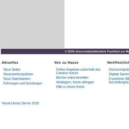
© 2026 Universitätsbibliothek Frankfurt am M
Aktuelles
Von zu Hause
Veröffentli
Neue Seiten
Online-Angebote außerhalb des
Hochschulpubl
Campus nutzen
Neuerwerbungslisten
Digitale Samm
Bücher online bestellen
Neue Datenbanken
Frankfurter Bi
Verlängern, Konto abfragen
Ausstellungsk
Führungen und Schulungen
Hilfe zu Ihrem Konto
Visual Library Server 2018