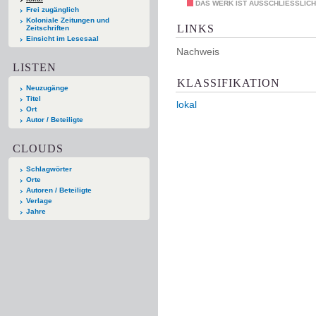
DAS WERK IST AUSSCHLIESSLICH
Frei zugänglich
Koloniale Zeitungen und
LINKS
Zeitschriften
Einsicht im Lesesaal
Nachweis
LISTEN
KLASSIFIKATION
Neuzugänge
Titel
lokal
Ort
Autor / Beteiligte
CLOUDS
Schlagwörter
Orte
Autoren / Beteiligte
Verlage
Jahre