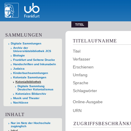
TITEL
SAMMLUNGEN
TITELAUFNAHME
Digitale Sammlungen
Archiv der
Titel
Universitätsbibliothek JCS
Biologie
Verfasser
Frankfurt und Seltene Drucke
Handschriften und Inkunabeln
Erschienen
Judaica
Kinderbuchsammlungen
Umfang
Koloniale Sammlungen
Kolonialbibliothek
Sprache
Digitale Sammlung
Deutscher Kolonialismus
Schlagwörter
Koloniales Bildarchiv
Musik und Theater
Online-Ausgabe
Nachlässe
URN
INHALT
ZUGRIFFSBESCHRÄN
Nur im Netz der Hochschule
zugänglich
lokal