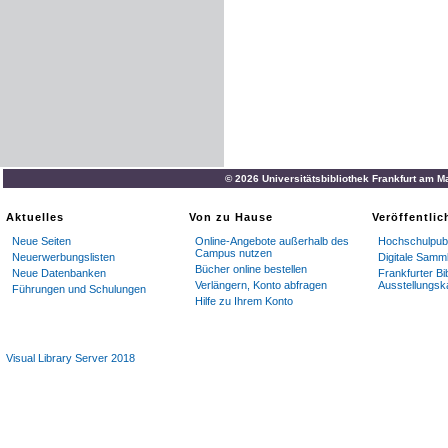
© 2026 Universitätsbibliothek Frankfurt am M
Aktuelles
Von zu Hause
Veröffentli
Neue Seiten
Online-Angebote außerhalb des
Hochschulpubl
Campus nutzen
Neuerwerbungslisten
Digitale Samm
Bücher online bestellen
Neue Datenbanken
Frankfurter Bi
Verlängern, Konto abfragen
Ausstellungsk
Führungen und Schulungen
Hilfe zu Ihrem Konto
Visual Library Server 2018