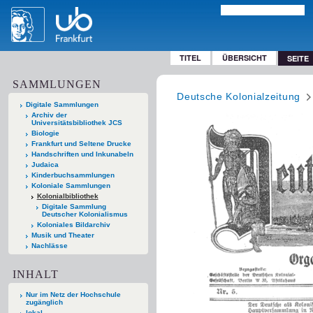
TITEL
ÜBERSICHT
SEITE
SAMMLUNGEN
Deutsche Kolonialzeitung
Digitale Sammlungen
Archiv der
Universitätsbibliothek JCS
Biologie
Frankfurt und Seltene Drucke
Handschriften und Inkunabeln
Judaica
Kinderbuchsammlungen
Koloniale Sammlungen
Kolonialbibliothek
Digitale Sammlung
Deutscher Kolonialismus
Koloniales Bildarchiv
Musik und Theater
Nachlässe
INHALT
Nur im Netz der Hochschule
zugänglich
lokal