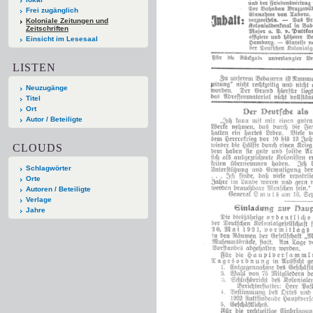
Frei zugänglich
Koloniale Zeitungen und
Zeitschriften
Einsicht im Lesesaal
LISTEN
Neuzugänge
Titel
Ort
Autor / Beteiligte
CLOUDS
Schlagwörter
Orte
Autoren / Beteiligte
Verlage
Jahre