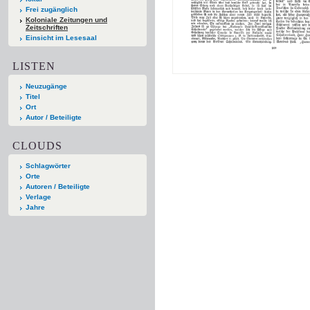
Frei zugänglich
Koloniale Zeitungen und
Zeitschriften
Einsicht im Lesesaal
LISTEN
Neuzugänge
Titel
Ort
Autor / Beteiligte
CLOUDS
Schlagwörter
Orte
Autoren / Beteiligte
Verlage
Jahre