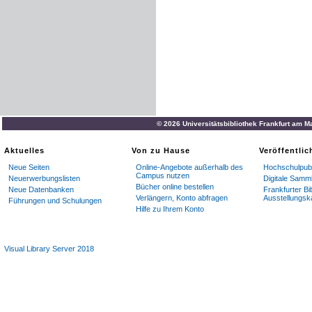
© 2026 Universitätsbibliothek Frankfurt am M
Aktuelles
Von zu Hause
Veröffentli
Neue Seiten
Online-Angebote außerhalb des
Hochschulpubl
Campus nutzen
Neuerwerbungslisten
Digitale Samm
Bücher online bestellen
Neue Datenbanken
Frankfurter Bi
Verlängern, Konto abfragen
Ausstellungsk
Führungen und Schulungen
Hilfe zu Ihrem Konto
Visual Library Server 2018