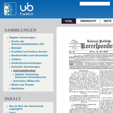
ÜBERSICHT
SEITE
TITEL
SAMMLUNGEN
Digitale Sammlungen
Archiv der
Universitätsbibliothek JCS
Biologie
Frankfurt und Seltene Drucke
Handschriften und Inkunabeln
Judaica
Kinderbuchsammlungen
Koloniale Sammlungen
Kolonialbibliothek
Digitale Sammlung
Deutscher Kolonialismus
Koloniales Bildarchiv
Musik und Theater
Nachlässe
INHALT
Nur im Netz der Hochschule
zugänglich
lokal