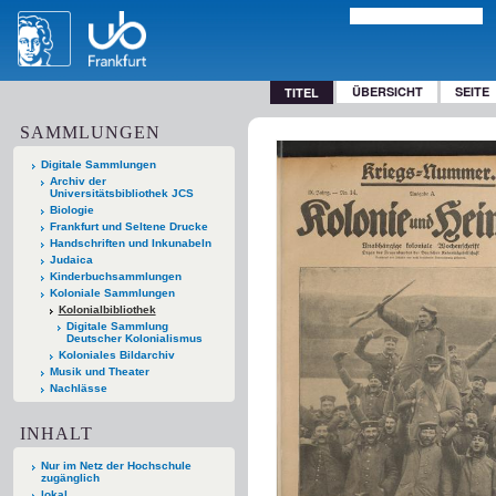
ÜBERSICHT
SEITE
TITEL
SAMMLUNGEN
Digitale Sammlungen
Archiv der
Universitätsbibliothek JCS
Biologie
Frankfurt und Seltene Drucke
Handschriften und Inkunabeln
Judaica
Kinderbuchsammlungen
Koloniale Sammlungen
Kolonialbibliothek
Digitale Sammlung
Deutscher Kolonialismus
Koloniales Bildarchiv
Musik und Theater
Nachlässe
INHALT
Nur im Netz der Hochschule
zugänglich
lokal