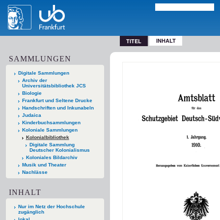
INHALT
TITEL
SAMMLUNGEN
Digitale Sammlungen
Archiv der
Universitätsbibliothek JCS
Biologie
Frankfurt und Seltene Drucke
Handschriften und Inkunabeln
Judaica
Kinderbuchsammlungen
Koloniale Sammlungen
Kolonialbibliothek
Digitale Sammlung
Deutscher Kolonialismus
Koloniales Bildarchiv
Musik und Theater
Nachlässe
INHALT
Nur im Netz der Hochschule
zugänglich
lokal