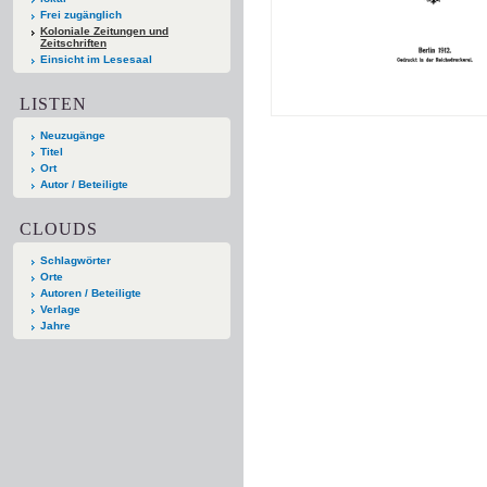
Frei zugänglich
Koloniale Zeitungen und
Zeitschriften
Einsicht im Lesesaal
LISTEN
Neuzugänge
Titel
Ort
Autor / Beteiligte
CLOUDS
Schlagwörter
Orte
Autoren / Beteiligte
Verlage
Jahre