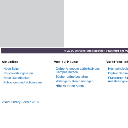
© 2026 Universitätsbibliothek Frankfurt am M
Aktuelles
Von zu Hause
Veröffentli
Neue Seiten
Online-Angebote außerhalb des
Hochschulpubl
Campus nutzen
Neuerwerbungslisten
Digitale Samm
Bücher online bestellen
Neue Datenbanken
Frankfurter Bi
Verlängern, Konto abfragen
Ausstellungsk
Führungen und Schulungen
Hilfe zu Ihrem Konto
Visual Library Server 2018