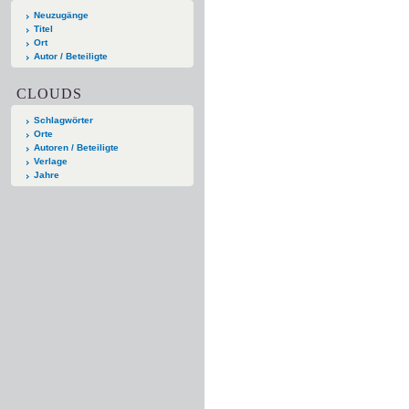
Neuzugänge
Titel
Ort
Autor / Beteiligte
CLOUDS
Schlagwörter
Orte
Autoren / Beteiligte
Verlage
Jahre