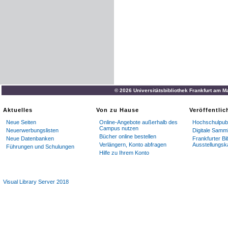
© 2026 Universitätsbibliothek Frankfurt am M
Aktuelles
Von zu Hause
Veröffentli
Neue Seiten
Online-Angebote außerhalb des
Hochschulpubl
Campus nutzen
Neuerwerbungslisten
Digitale Samm
Bücher online bestellen
Neue Datenbanken
Frankfurter Bi
Verlängern, Konto abfragen
Ausstellungsk
Führungen und Schulungen
Hilfe zu Ihrem Konto
Visual Library Server 2018