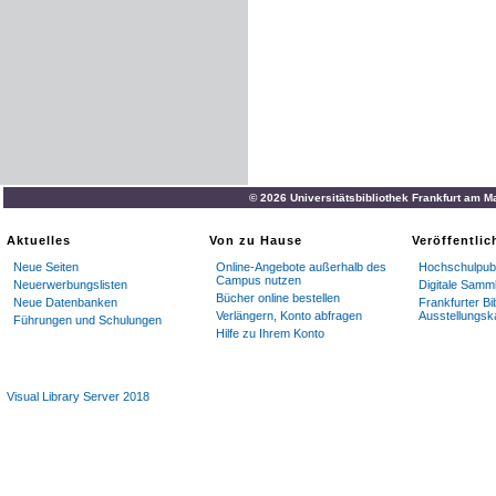
© 2026 Universitätsbibliothek Frankfurt am M
Aktuelles
Von zu Hause
Veröffentli
Neue Seiten
Online-Angebote außerhalb des
Hochschulpubl
Campus nutzen
Neuerwerbungslisten
Digitale Samm
Bücher online bestellen
Neue Datenbanken
Frankfurter Bi
Verlängern, Konto abfragen
Ausstellungsk
Führungen und Schulungen
Hilfe zu Ihrem Konto
Visual Library Server 2018