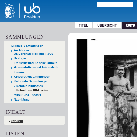
TITEL
ÜBERSICHT
SEITE
SAMMLUNGEN
Digitale Sammlungen
Archiv der
Universitätsbibliothek JCS
Biologie
Frankfurt und Seltene Drucke
Handschriften und Inkunabeln
Judaica
Kinderbuchsammlungen
Koloniale Sammlungen
Kolonialbibliothek
Koloniales Bildarchiv
Musik und Theater
Nachlässe
INHALT
Struktur
LISTEN