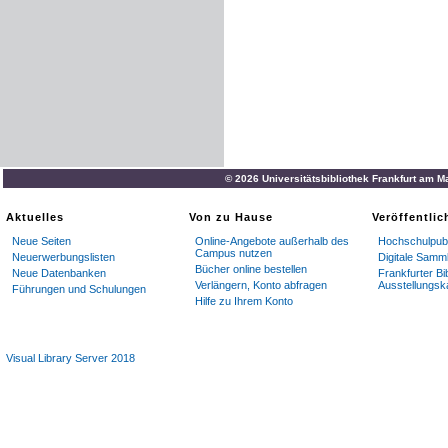
© 2026 Universitätsbibliothek Frankfurt am M
Aktuelles
Von zu Hause
Veröffentli
Neue Seiten
Online-Angebote außerhalb des
Hochschulpubl
Campus nutzen
Neuerwerbungslisten
Digitale Samm
Bücher online bestellen
Neue Datenbanken
Frankfurter Bi
Verlängern, Konto abfragen
Ausstellungsk
Führungen und Schulungen
Hilfe zu Ihrem Konto
Visual Library Server 2018