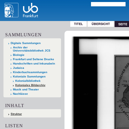
TITEL
ÜBERSICHT
SEITE
SAMMLUNGEN
Digitale Sammlungen
Archiv der
Universitätsbibliothek JCS
Biologie
Frankfurt und Seltene Drucke
Handschriften und Inkunabeln
Judaica
Kinderbuchsammlungen
Koloniale Sammlungen
Kolonialbibliothek
Koloniales Bildarchiv
Musik und Theater
Nachlässe
INHALT
Struktur
LISTEN