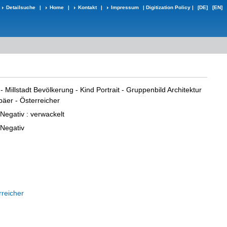
Detailsuche
|
Home
|
Kontakt
|
Impressum
|
Digitization Policy
|
[DE]
[EN]
 - Millstadt Bevölkerung - Kind Portrait - Gruppenbild Architektur
päer - Österreicher
-Negativ
: verwackelt
-Negativ
rreicher