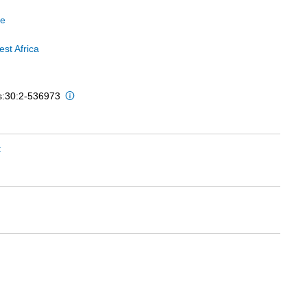
le
st Africa
is:30:2-536973
t