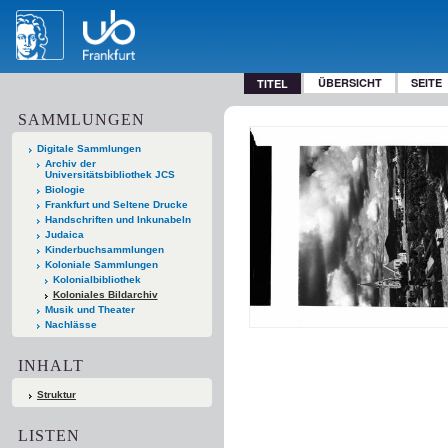
ÜBERSICHT
SEITE
TITEL
SAMMLUNGEN
Digitale Sammlungen
Archiv der
Universitätsbibliothek JCS
Biologie
Frankfurt und Seltene Drucke
Handschriften und Inkunabeln
Judaica
Kinderbuchsammlungen
Koloniale Sammlungen
Kolonialbibliothek
Koloniales Bildarchiv
Musik und Theater
Nachlässe
INHALT
Struktur
LISTEN