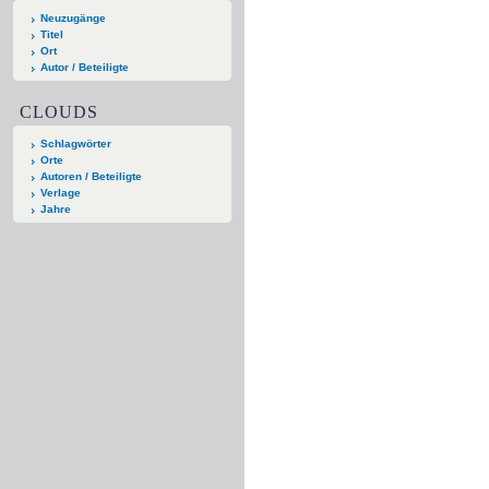
Neuzugänge
Titel
Ort
Autor / Beteiligte
CLOUDS
Schlagwörter
Orte
Autoren / Beteiligte
Verlage
Jahre