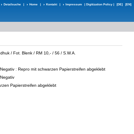
Detailsuche
|
Home
|
Kontakt
|
Impressum
|
Digitization Policy
|
[DE]
[EN]
ndhuk / Fot. Blenk / RM 10,- / 56 / S.W.A.
-Negativ
: Repro mit schwarzen Papierstreifen abgeklebt
-Negativ
rzen Papierstreifen abgeklebt