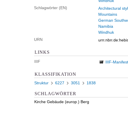
Windhuk
Schlagwörter (EN)
Architectural sty
Mountains
German Southwe
Namibia
Windhuk
URN
urn:nbn:de:heb
LINKS
IIIF
IIIF-Manifes
KLASSIFIKATION
Struktur
6227
3051
1838
SCHLAGWÖRTER
Kirche Gebäude (europ.) Berg