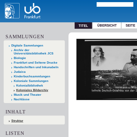
ÜBERSICHT
SEITE
TITEL
SAMMLUNGEN
Digitale Sammlungen
Archiv der
Universitätsbibliothek JCS
Biologie
Frankfurt und Seltene Drucke
Handschriften und Inkunabeln
Judaica
Kinderbuchsammlungen
Koloniale Sammlungen
Kolonialbibliothek
Koloniales Bildarchiv
Musik und Theater
Nachlässe
INHALT
Struktur
LISTEN