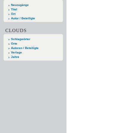
Neuzugänge
Titel
Ort
Autor / Beteiligte
CLOUDS
Schlagwörter
Orte
Autoren / Beteiligte
Verlage
Jahre