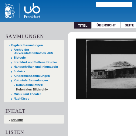
ÜBERSICHT
SEITE
TITEL
SAMMLUNGEN
Digitale Sammlungen
Archiv der
Universitätsbibliothek JCS
Biologie
Frankfurt und Seltene Drucke
Handschriften und Inkunabeln
Judaica
Kinderbuchsammlungen
Koloniale Sammlungen
Kolonialbibliothek
Koloniales Bildarchiv
Musik und Theater
Nachlässe
INHALT
Struktur
LISTEN