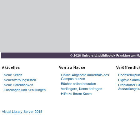
© 2026 Universitätsbibliothek Frankfurt am M
Aktuelles
Von zu Hause
Veröffentli
Neue Seiten
Online-Angebote außerhalb des
Hochschulpubl
Campus nutzen
Neuerwerbungslisten
Digitale Samm
Bücher online bestellen
Neue Datenbanken
Frankfurter Bi
Verlängern, Konto abfragen
Ausstellungsk
Führungen und Schulungen
Hilfe zu Ihrem Konto
Visual Library Server 2018