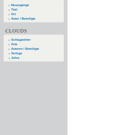
Neuzugänge
Titel
Ort
Autor / Beteiligte
CLOUDS
Schlagwörter
Orte
Autoren / Beteiligte
Verlage
Jahre