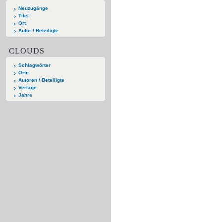
Neuzugänge
Titel
Ort
Autor / Beteiligte
CLOUDS
Schlagwörter
Orte
Autoren / Beteiligte
Verlage
Jahre