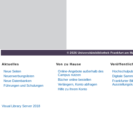
© 2026 Universitätsbibliothek Frankfurt am M
Aktuelles
Von zu Hause
Veröffentli
Neue Seiten
Online-Angebote außerhalb des
Hochschulpubl
Campus nutzen
Neuerwerbungslisten
Digitale Samm
Bücher online bestellen
Neue Datenbanken
Frankfurter Bi
Verlängern, Konto abfragen
Ausstellungsk
Führungen und Schulungen
Hilfe zu Ihrem Konto
Visual Library Server 2018