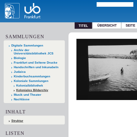
ÜBERSICHT
SEITE
TITEL
SAMMLUNGEN
Digitale Sammlungen
Archiv der
Universitätsbibliothek JCS
Biologie
Frankfurt und Seltene Drucke
Handschriften und Inkunabeln
Judaica
Kinderbuchsammlungen
Koloniale Sammlungen
Kolonialbibliothek
Koloniales Bildarchiv
Musik und Theater
Nachlässe
INHALT
Struktur
LISTEN