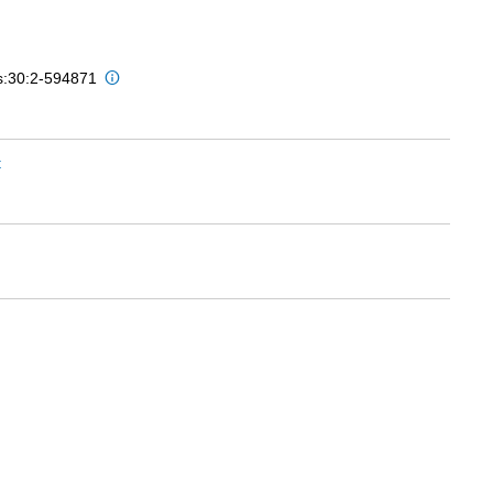
is:30:2-594871
t