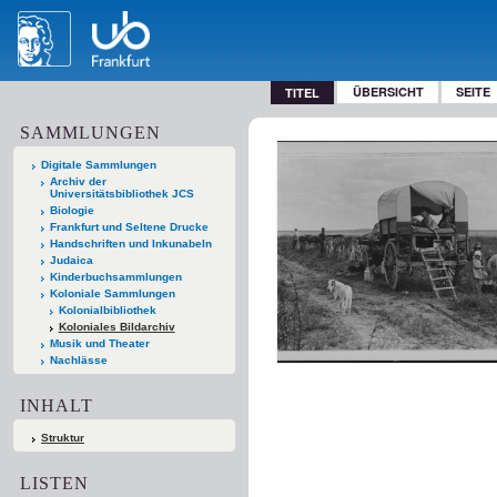
ÜBERSICHT
SEITE
TITEL
SAMMLUNGEN
Digitale Sammlungen
Archiv der
Universitätsbibliothek JCS
Biologie
Frankfurt und Seltene Drucke
Handschriften und Inkunabeln
Judaica
Kinderbuchsammlungen
Koloniale Sammlungen
Kolonialbibliothek
Koloniales Bildarchiv
Musik und Theater
Nachlässe
INHALT
Struktur
LISTEN