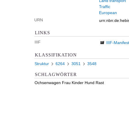
Land transport
Traffic
European
URN
urn:nbn:de:heb
LINKS
IIIF
IIIF-Manifes
KLASSIFIKATION
Struktur
6264
3051
3548
SCHLAGWÖRTER
Ochsenwagen Frau Kinder Hund Rast