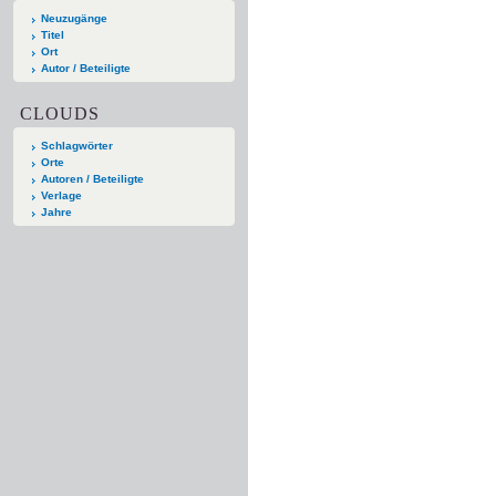
Neuzugänge
Titel
Ort
Autor / Beteiligte
CLOUDS
Schlagwörter
Orte
Autoren / Beteiligte
Verlage
Jahre