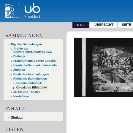
ÜBERSICHT
SEITE
TITEL
SAMMLUNGEN
Digitale Sammlungen
Archiv der
Universitätsbibliothek JCS
Biologie
Frankfurt und Seltene Drucke
Handschriften und Inkunabeln
Judaica
Kinderbuchsammlungen
Koloniale Sammlungen
Kolonialbibliothek
Koloniales Bildarchiv
Musik und Theater
Nachlässe
INHALT
Struktur
LISTEN