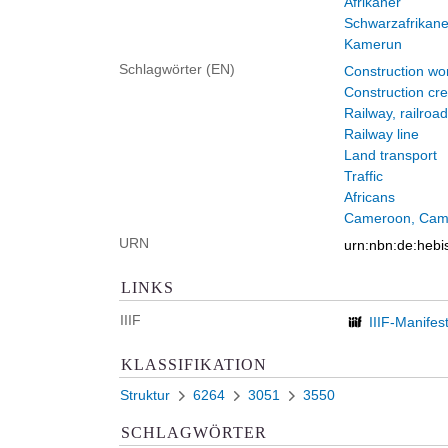
Afrikaner
Schwarzafrikane
Kamerun
Schlagwörter (EN)
Construction wo
Construction cr
Railway, railroad
Railway line
Land transport
Traffic
Africans
Cameroon, Cam
URN
urn:nbn:de:heb
LINKS
IIIF
IIIF-Manifes
KLASSIFIKATION
Struktur
6264
3051
3550
SCHLAGWÖRTER