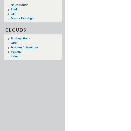
Neuzugänge
Titel
Ort
Autor / Beteiligte
CLOUDS
Schlagwörter
Orte
Autoren / Beteiligte
Verlage
Jahre