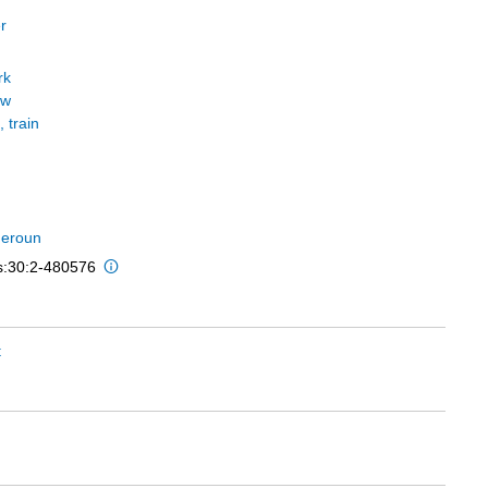
r
rk
ew
, train
eroun
is:30:2-480576
t