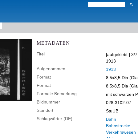
METADATEN
Titel
[aufgeklebt:] 3/
1913
Aufgenommen
1913
Format
8,5x8,5 Dia (Gla
Format
8,5x8,5 Dia (Gla
Formale Bemerkung
mit schwarzen P
Bildnummer
028-3102-07
Standort
StuUB
Schlagwörter (DE)
Bahn
Bahnstrecke
Verkehrswesen