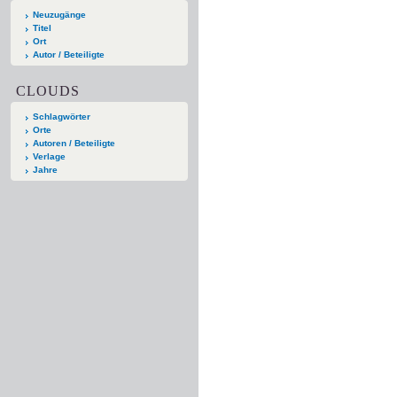
Neuzugänge
Titel
Ort
Autor / Beteiligte
CLOUDS
Schlagwörter
Orte
Autoren / Beteiligte
Verlage
Jahre