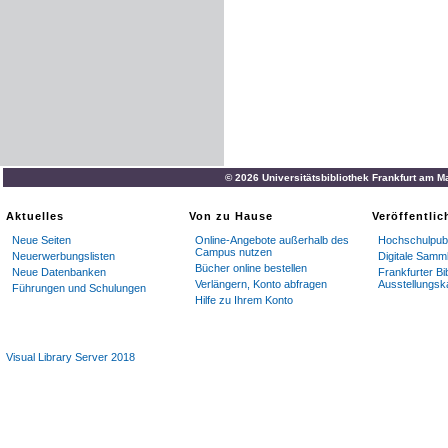
© 2026 Universitätsbibliothek Frankfurt am M
Aktuelles
Von zu Hause
Veröffentli
Neue Seiten
Online-Angebote außerhalb des
Hochschulpubl
Campus nutzen
Neuerwerbungslisten
Digitale Samm
Bücher online bestellen
Neue Datenbanken
Frankfurter Bi
Verlängern, Konto abfragen
Ausstellungsk
Führungen und Schulungen
Hilfe zu Ihrem Konto
Visual Library Server 2018