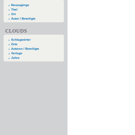
Neuzugänge
Titel
Ort
Autor / Beteiligte
CLOUDS
Schlagwörter
Orte
Autoren / Beteiligte
Verlage
Jahre