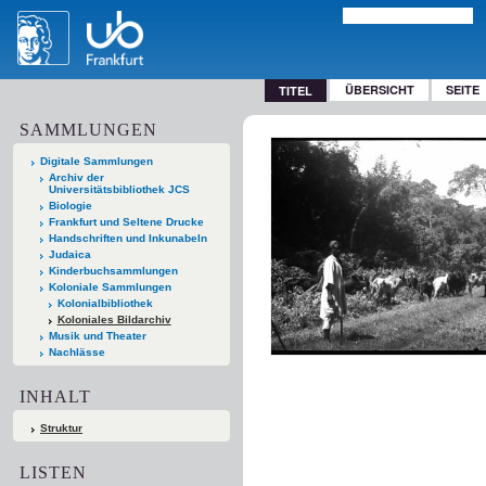
ÜBERSICHT
SEITE
TITEL
SAMMLUNGEN
Digitale Sammlungen
Archiv der
Universitätsbibliothek JCS
Biologie
Frankfurt und Seltene Drucke
Handschriften und Inkunabeln
Judaica
Kinderbuchsammlungen
Koloniale Sammlungen
Kolonialbibliothek
Koloniales Bildarchiv
Musik und Theater
Nachlässe
INHALT
Struktur
LISTEN