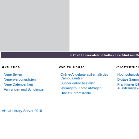
© 2026 Universitätsbibliothek Frankfurt am M
Aktuelles
Von zu Hause
Veröffentli
Neue Seiten
Online-Angebote außerhalb des
Hochschulpubl
Campus nutzen
Neuerwerbungslisten
Digitale Samm
Bücher online bestellen
Neue Datenbanken
Frankfurter Bi
Verlängern, Konto abfragen
Ausstellungsk
Führungen und Schulungen
Hilfe zu Ihrem Konto
Visual Library Server 2018