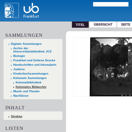
ÜBERSICHT
SEITE
TITEL
SAMMLUNGEN
Digitale Sammlungen
Archiv der
Universitätsbibliothek JCS
Biologie
Frankfurt und Seltene Drucke
Handschriften und Inkunabeln
Judaica
Kinderbuchsammlungen
Koloniale Sammlungen
Kolonialbibliothek
Koloniales Bildarchiv
Musik und Theater
Nachlässe
INHALT
Struktur
LISTEN