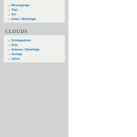
Neuzugänge
Titel
Ort
Autor / Beteiligte
CLOUDS
Schlagwörter
Orte
Autoren / Beteiligte
Verlage
Jahre