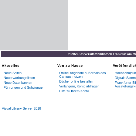
© 2026 Universitätsbibliothek Frankfurt am M
Aktuelles
Von zu Hause
Veröffentli
Neue Seiten
Online-Angebote außerhalb des
Hochschulpubl
Campus nutzen
Neuerwerbungslisten
Digitale Samm
Bücher online bestellen
Neue Datenbanken
Frankfurter Bi
Verlängern, Konto abfragen
Ausstellungsk
Führungen und Schulungen
Hilfe zu Ihrem Konto
Visual Library Server 2018