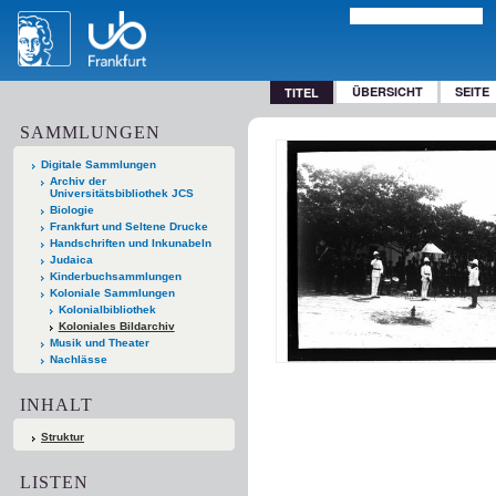
ÜBERSICHT
SEITE
TITEL
SAMMLUNGEN
Digitale Sammlungen
Archiv der
Universitätsbibliothek JCS
Biologie
Frankfurt und Seltene Drucke
Handschriften und Inkunabeln
Judaica
Kinderbuchsammlungen
Koloniale Sammlungen
Kolonialbibliothek
Koloniales Bildarchiv
Musik und Theater
Nachlässe
INHALT
Struktur
LISTEN