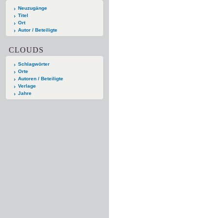
Neuzugänge
Titel
Ort
Autor / Beteiligte
CLOUDS
Schlagwörter
Orte
Autoren / Beteiligte
Verlage
Jahre