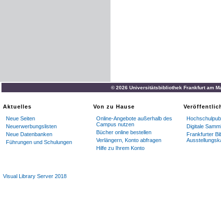
© 2026 Universitätsbibliothek Frankfurt am M
Aktuelles
Von zu Hause
Veröffentli
Neue Seiten
Online-Angebote außerhalb des
Hochschulpubl
Campus nutzen
Neuerwerbungslisten
Digitale Samm
Bücher online bestellen
Neue Datenbanken
Frankfurter Bi
Verlängern, Konto abfragen
Ausstellungsk
Führungen und Schulungen
Hilfe zu Ihrem Konto
Visual Library Server 2018