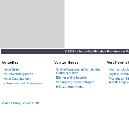
© 2026 Universitätsbibliothek Frankfurt am M
Aktuelles
Von zu Hause
Veröffentli
Neue Seiten
Online-Angebote außerhalb des
Hochschulpubl
Campus nutzen
Neuerwerbungslisten
Digitale Samm
Bücher online bestellen
Neue Datenbanken
Frankfurter Bi
Verlängern, Konto abfragen
Ausstellungsk
Führungen und Schulungen
Hilfe zu Ihrem Konto
Visual Library Server 2018