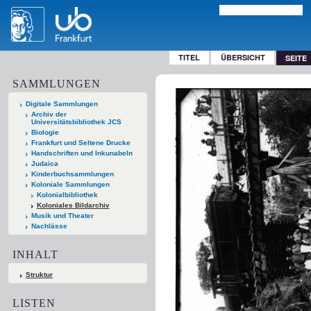
TITEL
ÜBERSICHT
SEITE
SAMMLUNGEN
Digitale Sammlungen
Archiv der
Universitätsbibliothek JCS
Biologie
Frankfurt und Seltene Drucke
Handschriften und Inkunabeln
Judaica
Kinderbuchsammlungen
Koloniale Sammlungen
Kolonialbibliothek
Koloniales Bildarchiv
Musik und Theater
Nachlässe
INHALT
Struktur
LISTEN