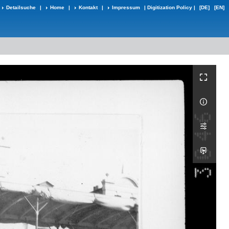
Detailsuche
|
Home
|
Kontakt
|
Impressum
|
Digitization Policy
|
[DE]
[EN]