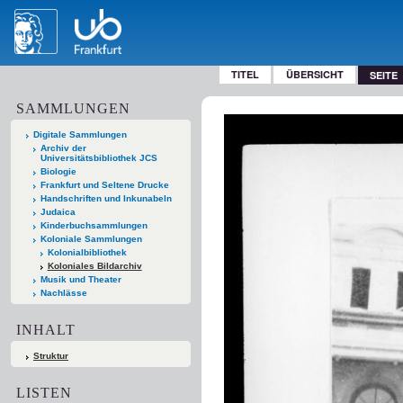
TITEL
ÜBERSICHT
SEITE
SAMMLUNGEN
Digitale Sammlungen
Archiv der
Universitätsbibliothek JCS
Biologie
Frankfurt und Seltene Drucke
Handschriften und Inkunabeln
Judaica
Kinderbuchsammlungen
Koloniale Sammlungen
Kolonialbibliothek
Koloniales Bildarchiv
Musik und Theater
Nachlässe
INHALT
Struktur
LISTEN