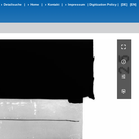
Detailsuche
|
Home
|
Kontakt
|
Impressum
|
Digitization Policy
|
[DE]
[EN]