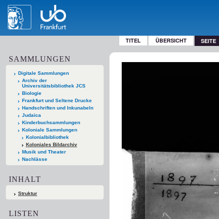
TITEL
ÜBERSICHT
SEITE
SAMMLUNGEN
Digitale Sammlungen
Archiv der
Universitätsbibliothek JCS
Biologie
Frankfurt und Seltene Drucke
Handschriften und Inkunabeln
Judaica
Kinderbuchsammlungen
Koloniale Sammlungen
Kolonialbibliothek
Koloniales Bildarchiv
Musik und Theater
Nachlässe
INHALT
Struktur
LISTEN