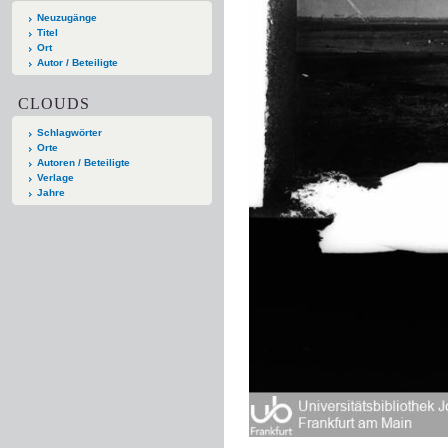
Neuzugänge
Titel
Ort
Autor / Beteiligte
CLOUDS
Schlagwörter
Orte
Autoren / Beteiligte
Verlage
Jahre