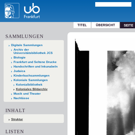
TITEL
ÜBERSICHT
SEITE
SAMMLUNGEN
Digitale Sammlungen
Archiv der
Universitätsbibliothek JCS
Biologie
Frankfurt und Seltene Drucke
Handschriften und Inkunabeln
Judaica
Kinderbuchsammlungen
Koloniale Sammlungen
Kolonialbibliothek
Koloniales Bildarchiv
Musik und Theater
Nachlässe
INHALT
Struktur
LISTEN