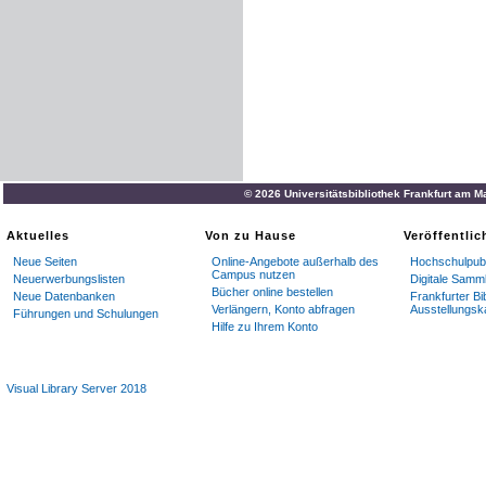
© 2026 Universitätsbibliothek Frankfurt am M
Aktuelles
Von zu Hause
Veröffentli
Neue Seiten
Online-Angebote außerhalb des
Hochschulpubl
Campus nutzen
Neuerwerbungslisten
Digitale Samm
Bücher online bestellen
Neue Datenbanken
Frankfurter Bi
Verlängern, Konto abfragen
Ausstellungsk
Führungen und Schulungen
Hilfe zu Ihrem Konto
Visual Library Server 2018