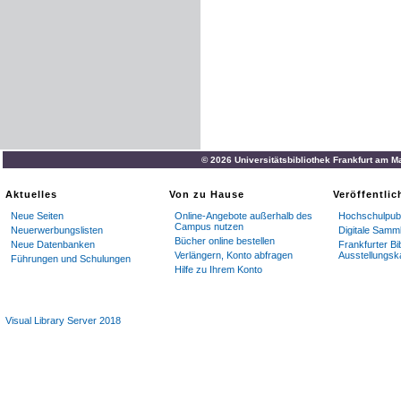
© 2026 Universitätsbibliothek Frankfurt am M
Aktuelles
Von zu Hause
Veröffentli
Neue Seiten
Online-Angebote außerhalb des
Hochschulpubl
Campus nutzen
Neuerwerbungslisten
Digitale Samm
Bücher online bestellen
Neue Datenbanken
Frankfurter Bi
Verlängern, Konto abfragen
Ausstellungsk
Führungen und Schulungen
Hilfe zu Ihrem Konto
Visual Library Server 2018