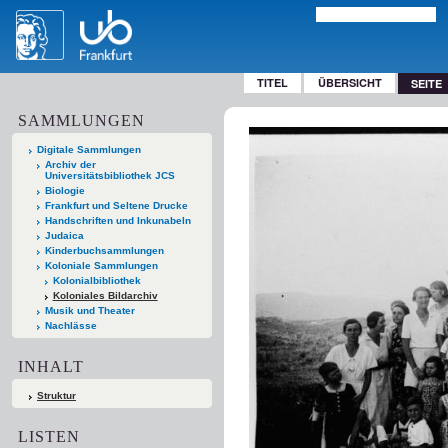
TITEL
ÜBERSICHT
SEITE
SAMMLUNGEN
Digitale Sammlungen
Archiv der
Universitätsbibliothek JCS
Biologie
Frankfurt und Seltene Drucke
Handschriften und Inkunabeln
Judaica
Kinderbuchsammlungen
Koloniale Sammlungen
Kolonialbibliothek
Koloniales Bildarchiv
Musik und Theater
Nachlässe
INHALT
Struktur
LISTEN