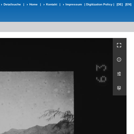
Detailsuche
|
Home
|
Kontakt
|
Impressum
|
Digitization Policy
|
[DE]
[EN]