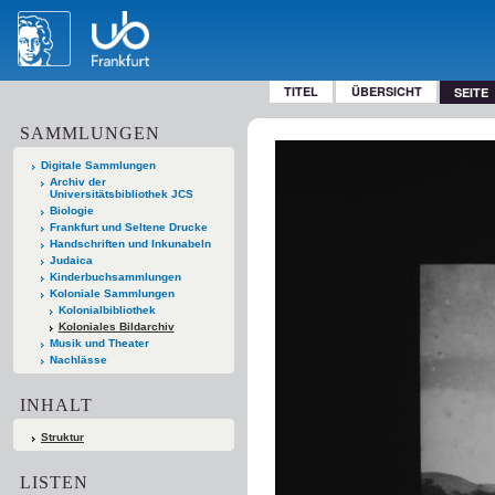
TITEL
ÜBERSICHT
SEITE
SAMMLUNGEN
Digitale Sammlungen
Archiv der
Universitätsbibliothek JCS
Biologie
Frankfurt und Seltene Drucke
Handschriften und Inkunabeln
Judaica
Kinderbuchsammlungen
Koloniale Sammlungen
Kolonialbibliothek
Koloniales Bildarchiv
Musik und Theater
Nachlässe
INHALT
Struktur
LISTEN