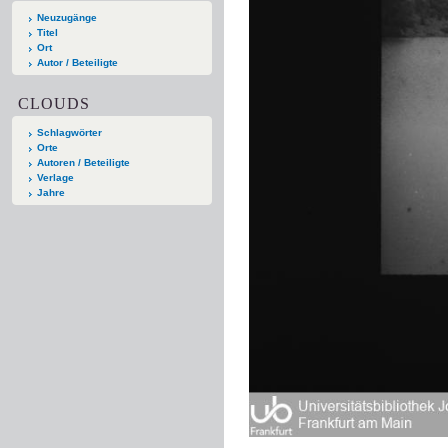
Neuzugänge
Titel
Ort
Autor / Beteiligte
CLOUDS
Schlagwörter
Orte
Autoren / Beteiligte
Verlage
Jahre