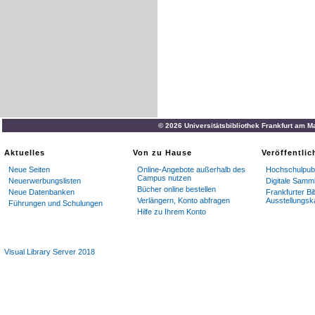
© 2026 Universitätsbibliothek Frankfurt am M
Aktuelles
Von zu Hause
Veröffentli
Neue Seiten
Online-Angebote außerhalb des
Hochschulpubl
Campus nutzen
Neuerwerbungslisten
Digitale Samm
Bücher online bestellen
Neue Datenbanken
Frankfurter Bi
Verlängern, Konto abfragen
Ausstellungsk
Führungen und Schulungen
Hilfe zu Ihrem Konto
Visual Library Server 2018