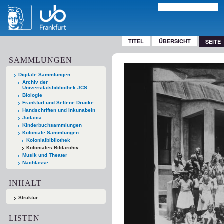
TITEL
ÜBERSICHT
SEITE
SAMMLUNGEN
Digitale Sammlungen
Archiv der
Universitätsbibliothek JCS
Biologie
Frankfurt und Seltene Drucke
Handschriften und Inkunabeln
Judaica
Kinderbuchsammlungen
Koloniale Sammlungen
Kolonialbibliothek
Koloniales Bildarchiv
Musik und Theater
Nachlässe
INHALT
Struktur
LISTEN