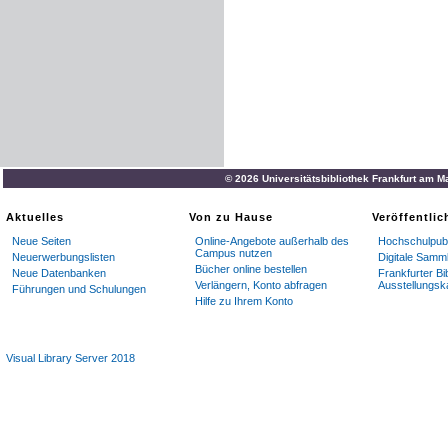
© 2026 Universitätsbibliothek Frankfurt am M
Aktuelles
Von zu Hause
Veröffentli
Neue Seiten
Online-Angebote außerhalb des
Hochschulpubl
Campus nutzen
Neuerwerbungslisten
Digitale Samm
Bücher online bestellen
Neue Datenbanken
Frankfurter Bi
Verlängern, Konto abfragen
Ausstellungsk
Führungen und Schulungen
Hilfe zu Ihrem Konto
Visual Library Server 2018