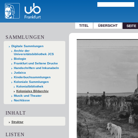
TITEL
ÜBERSICHT
SEITE
SAMMLUNGEN
Digitale Sammlungen
Archiv der
Universitätsbibliothek JCS
Biologie
Frankfurt und Seltene Drucke
Handschriften und Inkunabeln
Judaica
Kinderbuchsammlungen
Koloniale Sammlungen
Kolonialbibliothek
Koloniales Bildarchiv
Musik und Theater
Nachlässe
INHALT
Struktur
LISTEN