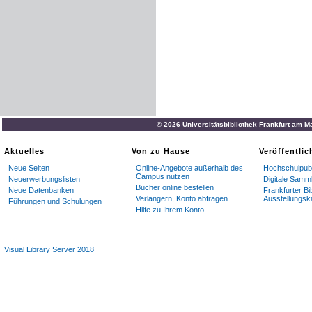
© 2026 Universitätsbibliothek Frankfurt am M
Aktuelles
Von zu Hause
Veröffentli
Neue Seiten
Online-Angebote außerhalb des
Hochschulpubl
Campus nutzen
Neuerwerbungslisten
Digitale Samm
Bücher online bestellen
Neue Datenbanken
Frankfurter Bi
Verlängern, Konto abfragen
Ausstellungsk
Führungen und Schulungen
Hilfe zu Ihrem Konto
Visual Library Server 2018