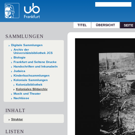
TITEL
ÜBERSICHT
SEITE
SAMMLUNGEN
Digitale Sammlungen
Archiv der
Universitätsbibliothek JCS
Biologie
Frankfurt und Seltene Drucke
Handschriften und Inkunabeln
Judaica
Kinderbuchsammlungen
Koloniale Sammlungen
Kolonialbibliothek
Koloniales Bildarchiv
Musik und Theater
Nachlässe
INHALT
Struktur
LISTEN