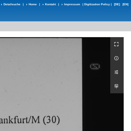
Detailsuche
|
Home
|
Kontakt
|
Impressum
|
Digitization Policy
|
[DE]
[EN]