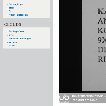
Neuzugänge
Titel
Ort
Autor / Beteiligte
CLOUDS
Schlagwörter
Orte
Autoren / Beteiligte
Verlage
Jahre