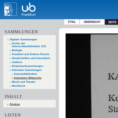
TITEL
ÜBERSICHT
SEITE
SAMMLUNGEN
Digitale Sammlungen
Archiv der
Universitätsbibliothek JCS
Biologie
Frankfurt und Seltene Drucke
Handschriften und Inkunabeln
Judaica
Kinderbuchsammlungen
Koloniale Sammlungen
Kolonialbibliothek
Koloniales Bildarchiv
Musik und Theater
Nachlässe
INHALT
Struktur
LISTEN