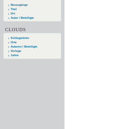
Neuzugänge
Titel
Ort
Autor / Beteiligte
CLOUDS
Schlagwörter
Orte
Autoren / Beteiligte
Verlage
Jahre