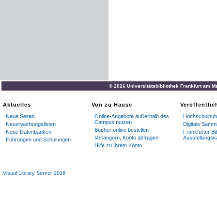
© 2026 Universitätsbibliothek Frankfurt am M
Aktuelles
Von zu Hause
Veröffentli
Neue Seiten
Online-Angebote außerhalb des
Hochschulpubl
Campus nutzen
Neuerwerbungslisten
Digitale Samm
Bücher online bestellen
Neue Datenbanken
Frankfurter Bi
Verlängern, Konto abfragen
Ausstellungsk
Führungen und Schulungen
Hilfe zu Ihrem Konto
Visual Library Server 2018