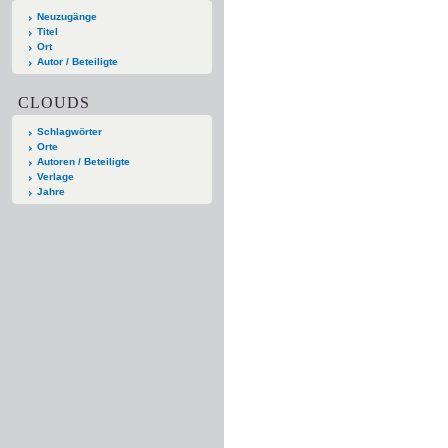
Neuzugänge
Titel
Ort
Autor / Beteiligte
CLOUDS
Schlagwörter
Orte
Autoren / Beteiligte
Verlage
Jahre