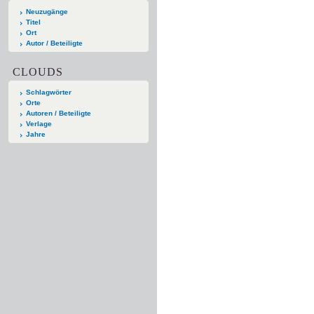
Neuzugänge
Titel
Ort
Autor / Beteiligte
CLOUDS
Schlagwörter
Orte
Autoren / Beteiligte
Verlage
Jahre