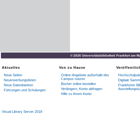
© 2026 Universitätsbibliothek Frankfurt am M
Aktuelles
Von zu Hause
Veröffentli
Neue Seiten
Online-Angebote außerhalb des
Hochschulpubl
Campus nutzen
Neuerwerbungslisten
Digitale Samm
Bücher online bestellen
Neue Datenbanken
Frankfurter Bi
Verlängern, Konto abfragen
Ausstellungsk
Führungen und Schulungen
Hilfe zu Ihrem Konto
Visual Library Server 2018