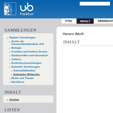
TITEL
ÜBERSICH
INHALT
SAMMLUNGEN
Herero Werft
Digitale Sammlungen
Archiv der
INHALT
Universitätsbibliothek JCS
Biologie
Frankfurt und Seltene Drucke
Handschriften und Inkunabeln
Judaica
Kinderbuchsammlungen
Koloniale Sammlungen
Kolonialbibliothek
Koloniales Bildarchiv
Musik und Theater
Nachlässe
INHALT
Struktur
LISTEN