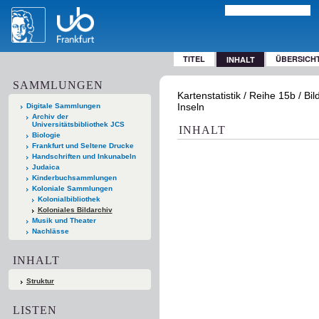
TITEL
ÜBERSICH
INHALT
SAMMLUNGEN
Kartenstatistik / Reihe 15b / Bi
Inseln
Digitale Sammlungen
Archiv der
Universitätsbibliothek JCS
INHALT
Biologie
Frankfurt und Seltene Drucke
Handschriften und Inkunabeln
Judaica
Kinderbuchsammlungen
Koloniale Sammlungen
Kolonialbibliothek
Koloniales Bildarchiv
Musik und Theater
Nachlässe
INHALT
Struktur
LISTEN