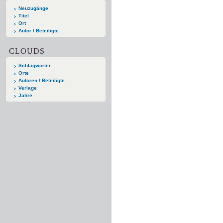
Neuzugänge
Titel
Ort
Autor / Beteiligte
CLOUDS
Schlagwörter
Orte
Autoren / Beteiligte
Verlage
Jahre