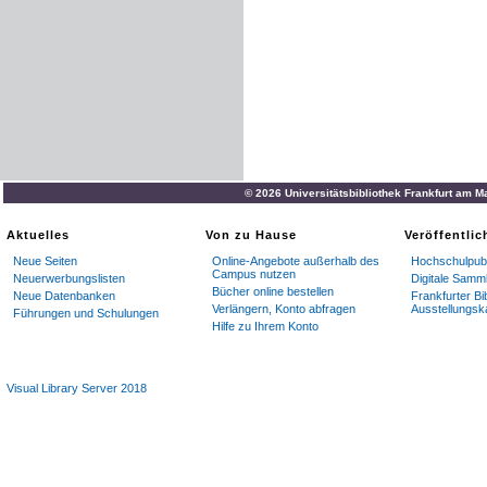
© 2026 Universitätsbibliothek Frankfurt am M
Aktuelles
Von zu Hause
Veröffentli
Neue Seiten
Online-Angebote außerhalb des
Hochschulpubl
Campus nutzen
Neuerwerbungslisten
Digitale Samm
Bücher online bestellen
Neue Datenbanken
Frankfurter Bi
Verlängern, Konto abfragen
Ausstellungsk
Führungen und Schulungen
Hilfe zu Ihrem Konto
Visual Library Server 2018