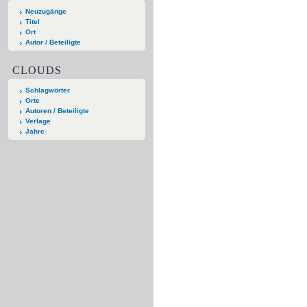
Neuzugänge
Titel
Ort
Autor / Beteiligte
CLOUDS
Schlagwörter
Orte
Autoren / Beteiligte
Verlage
Jahre