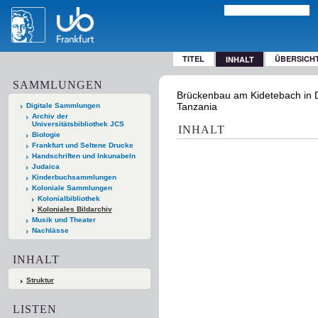
TITEL
ÜBERSICH
INHALT
SAMMLUNGEN
Brückenbau am Kidetebach in Dt
Tanzania
Digitale Sammlungen
Archiv der
Universitätsbibliothek JCS
INHALT
Biologie
Frankfurt und Seltene Drucke
Handschriften und Inkunabeln
Judaica
Kinderbuchsammlungen
Koloniale Sammlungen
Kolonialbibliothek
Koloniales Bildarchiv
Musik und Theater
Nachlässe
INHALT
Struktur
LISTEN