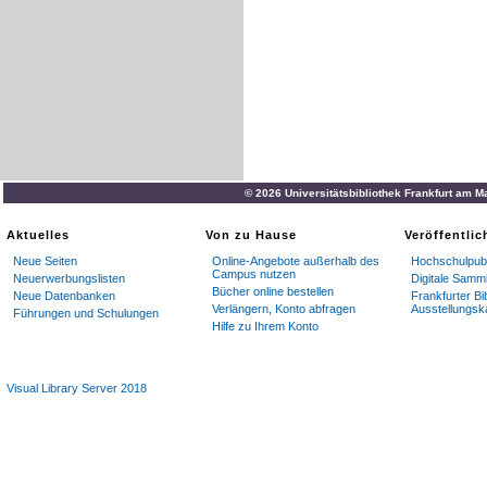
© 2026 Universitätsbibliothek Frankfurt am M
Aktuelles
Von zu Hause
Veröffentli
Neue Seiten
Online-Angebote außerhalb des
Hochschulpubl
Campus nutzen
Neuerwerbungslisten
Digitale Samm
Bücher online bestellen
Neue Datenbanken
Frankfurter Bi
Verlängern, Konto abfragen
Ausstellungsk
Führungen und Schulungen
Hilfe zu Ihrem Konto
Visual Library Server 2018