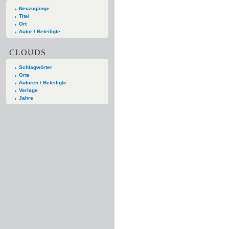
Neuzugänge
Titel
Ort
Autor / Beteiligte
CLOUDS
Schlagwörter
Orte
Autoren / Beteiligte
Verlage
Jahre