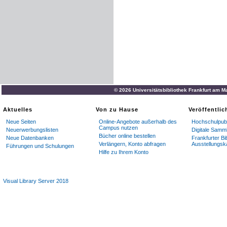
© 2026 Universitätsbibliothek Frankfurt am M
Aktuelles
Von zu Hause
Veröffentli
Neue Seiten
Online-Angebote außerhalb des
Hochschulpubl
Campus nutzen
Neuerwerbungslisten
Digitale Samm
Bücher online bestellen
Neue Datenbanken
Frankfurter Bi
Verlängern, Konto abfragen
Ausstellungsk
Führungen und Schulungen
Hilfe zu Ihrem Konto
Visual Library Server 2018