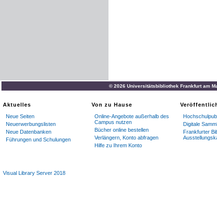
© 2026 Universitätsbibliothek Frankfurt am M
Aktuelles
Von zu Hause
Veröffentli
Neue Seiten
Online-Angebote außerhalb des
Hochschulpubl
Campus nutzen
Neuerwerbungslisten
Digitale Samm
Bücher online bestellen
Neue Datenbanken
Frankfurter Bi
Verlängern, Konto abfragen
Ausstellungsk
Führungen und Schulungen
Hilfe zu Ihrem Konto
Visual Library Server 2018