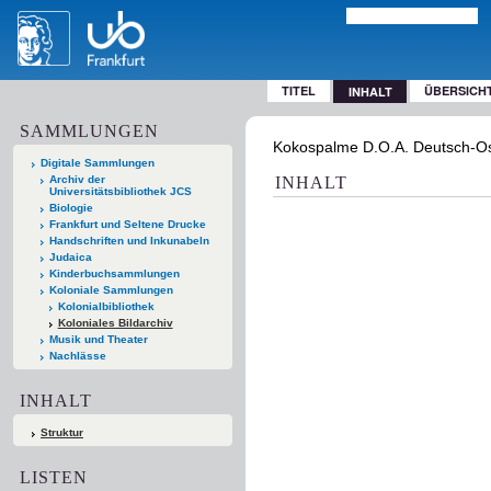
TITEL
ÜBERSICH
INHALT
SAMMLUNGEN
Kokospalme D.O.A. Deutsch-Os
Digitale Sammlungen
Archiv der
INHALT
Universitätsbibliothek JCS
Biologie
Frankfurt und Seltene Drucke
Handschriften und Inkunabeln
Judaica
Kinderbuchsammlungen
Koloniale Sammlungen
Kolonialbibliothek
Koloniales Bildarchiv
Musik und Theater
Nachlässe
INHALT
Struktur
LISTEN