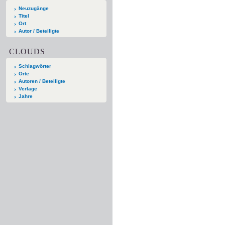
Neuzugänge
Titel
Ort
Autor / Beteiligte
CLOUDS
Schlagwörter
Orte
Autoren / Beteiligte
Verlage
Jahre