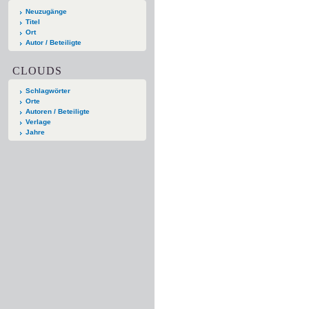
Neuzugänge
Titel
Ort
Autor / Beteiligte
CLOUDS
Schlagwörter
Orte
Autoren / Beteiligte
Verlage
Jahre