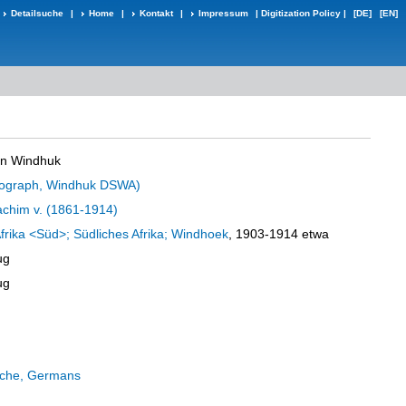
Detailsuche
|
Home
|
Kontakt
|
Impressum
|
Digitization Policy
|
[DE]
[EN]
in Windhuk
otograph, Windhuk DSWA)
chim v. (1861-1914)
frika <Süd>; Südliches Afrika; Windhoek
, 1903-1914 etwa
ug
ug
sche, Germans