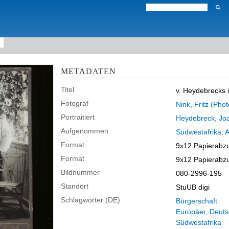
METADATEN
Titel
v. Heydebrecks 
Fotograf
Nink, Fritz (Ph
Portraitiert
Heydebreck, Joa
Aufgenommen
Südwestafrika; A
Format
9x12 Papierabz
Format
9x12 Papierabz
Bildnummer
080-2996-195
Standort
StuUB digi
Schlagwörter (DE)
Bürgerschaft
Europäer, Deut
Südwestafrika