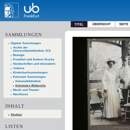
ÜBERSICHT
SEITE
TITEL
SAMMLUNGEN
Digitale Sammlungen
Archiv der
Universitätsbibliothek JCS
Biologie
Frankfurt und Seltene Drucke
Handschriften und Inkunabeln
Judaica
Kinderbuchsammlungen
Koloniale Sammlungen
Kolonialbibliothek
Koloniales Bildarchiv
Musik und Theater
Nachlässe
INHALT
Struktur
LISTEN