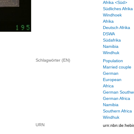
Afrika <Süd>
Südliches Afrika
Windhoek
Afrika
Deutsch Afrika
DSWA
Südafrika
Namibia
Windhuk
Schlagwörter (EN)
Population
Married couple
German
European
Africa
German Southwe
German Africa
Namibia
Southern Africa
Windhuk
URN
urn:nbn:de:heb