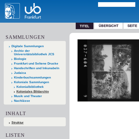
ÜBERSICHT
SEITE
TITEL
SAMMLUNGEN
Digitale Sammlungen
Archiv der
Universitätsbibliothek JCS
Biologie
Frankfurt und Seltene Drucke
Handschriften und Inkunabeln
Judaica
Kinderbuchsammlungen
Koloniale Sammlungen
Kolonialbibliothek
Koloniales Bildarchiv
Musik und Theater
Nachlässe
INHALT
Struktur
LISTEN