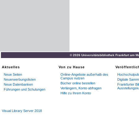
© 2026 Universitätsbibliothek Frankfurt am M
Aktuelles
Von zu Hause
Veröffentli
Neue Seiten
Online-Angebote außerhalb des
Hochschulpubl
Campus nutzen
Neuerwerbungslisten
Digitale Samm
Bücher online bestellen
Neue Datenbanken
Frankfurter Bi
Verlängern, Konto abfragen
Ausstellungsk
Führungen und Schulungen
Hilfe zu Ihrem Konto
Visual Library Server 2018