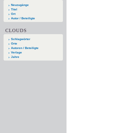
Neuzugänge
Titel
Ort
Autor / Beteiligte
CLOUDS
Schlagwörter
Orte
Autoren / Beteiligte
Verlage
Jahre