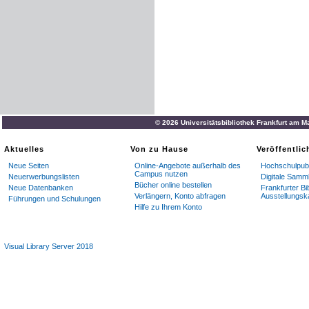
© 2026 Universitätsbibliothek Frankfurt am M
Aktuelles
Von zu Hause
Veröffentli
Neue Seiten
Online-Angebote außerhalb des
Hochschulpubl
Campus nutzen
Neuerwerbungslisten
Digitale Samm
Bücher online bestellen
Neue Datenbanken
Frankfurter Bi
Verlängern, Konto abfragen
Ausstellungsk
Führungen und Schulungen
Hilfe zu Ihrem Konto
Visual Library Server 2018