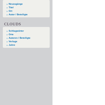
Neuzugänge
Titel
Ort
Autor / Beteiligte
CLOUDS
Schlagwörter
Orte
Autoren / Beteiligte
Verlage
Jahre