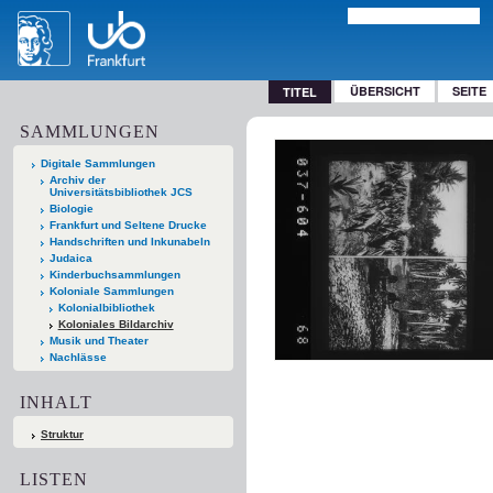
ÜBERSICHT
SEITE
TITEL
SAMMLUNGEN
Digitale Sammlungen
Archiv der
Universitätsbibliothek JCS
Biologie
Frankfurt und Seltene Drucke
Handschriften und Inkunabeln
Judaica
Kinderbuchsammlungen
Koloniale Sammlungen
Kolonialbibliothek
Koloniales Bildarchiv
Musik und Theater
Nachlässe
INHALT
Struktur
LISTEN